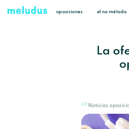
oposiciones
el no método
La of
o
Noticias oposici