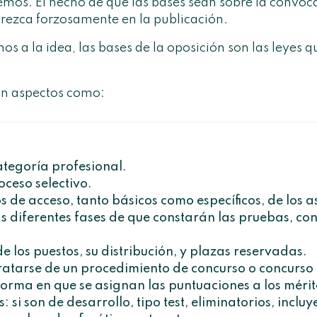
emos. El hecho de que las bases sean sobre la convoca
rezca forzosamente en la publicación.
 a la idea, las bases de la oposición son las leyes qu
rán aspectos como:
ategoría profesional.
oceso selectivo.
os de acceso
, tanto básicos como específicos, de los a
as diferentes fases de que constarán las pruebas, con
de los puestos, su distribución, y plazas reservadas.
ratarse de un procedimiento de concurso o concurso 
forma en que se asignan las puntuaciones a los méri
s: si son de desarrollo, tipo test, eliminatorios, inclu