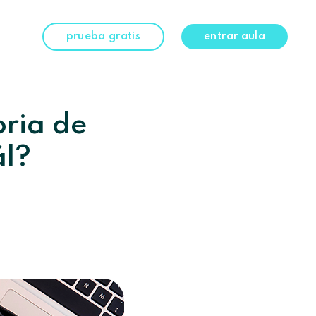
prueba gratis
entrar aula
oria de
ál?