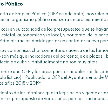
o Público
erta de Empleo Público (OEP en adelante), nos refer
ue un organismo público realizará un procedimiento s
casi en su totalidad de los presupuestos que se hay
estatal, autonómico y/o local, y por tanto, de la part
Administración decide gastar en contratar nuevo per
 muy común escuchar
comentarios
acerca de las famo
o son más que indicadores del porcentaje de plazas lib
ecidido cubrir. Habitualmente no son muy altas.
n entre una OEP y los presupuestos anuales son la c
lo ficticio): “Publicada la OEP del
Ayuntamiento de M
os años 2018 y 2019″.
 dentro de los términos que la legislación vigente est
ir el presupuesto de varios años para así sacar una 