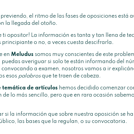
reviendo, el ritmo de las fases de
oposiciones
está 
 la llegada del otoño.
 ti opositor! La información es tanta y tan llena de te
principiante o no, a veces cuesta descifrarla.
ue en
Meludus
somos muy conscientes de este proble
n puedas averiguar si solo te están informando del nú
n convocando a examen, nosotros vamos a ir explicán
os esos
palabros
que te traen de cabeza.
e temática de artículos
hemos decidido comenzar con 
 de lo más sencillo, pero que en rara ocasión sabemo
ar si la información que sobre nuestra oposición se h
blico, las bases que la regulan, o su convocatoria.