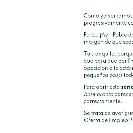
Como ya veníamos p
progresivamente con
Pero… ¡Ay! ¡Pobre de
margen de que seas 
Tú tranquilo, porq
que para que por fi
oposición o te está
pequeños posts tod
Para abrir esta
seri
bote pronto
parecen
correctamente.
Se trata de averigu
Oferta de Empleo Pú