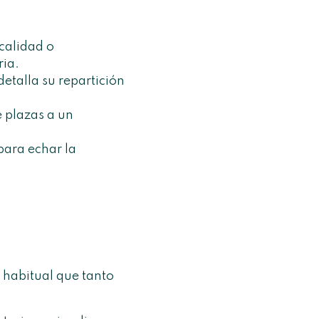
calidad o
ria.
detalla su repartición
 plazas a un
para echar la
 habitual que tanto