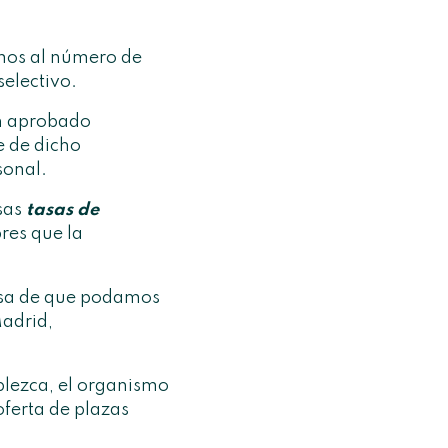
imos al número de
electivo.
an aprobado
e de dicho
sonal.
sas
tasas de
res que la
ausa de que podamos
adrid
,
ablezca, el organismo
oferta de plazas