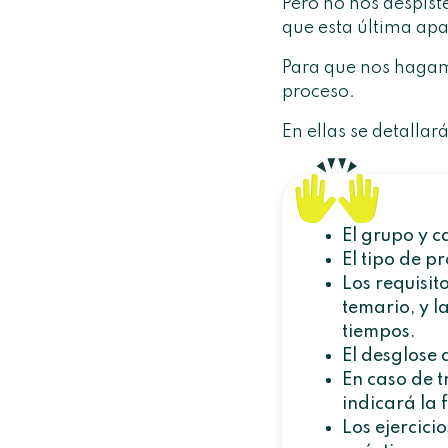
Pero no nos despist
que esta última apa
Para que nos hagamos
proceso.
En ellas se detalla
El grupo y c
El tipo de pr
Los
requisit
temario, y l
tiempos.
El desglose 
En caso de t
indicará la 
Los ejercicio