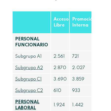
Acceso
Promoción
Libre
Interna
PERSONAL
FUNCIONARIO
Subgrupo A1
2.561
721
Subgrupo A2
2.870
2.027
Subgrupo C1
3.690
3.859
Subgrupo C2
610
933
PERSONAL
1.924
1.442
LABORAL