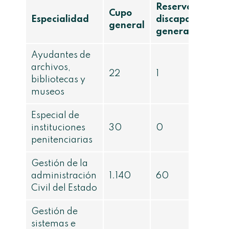
Reserva
Cupo
Especialidad
discapacidad
general
general
Ayudantes de
archivos,
22
1
bibliotecas y
museos
Especial de
instituciones
30
0
penitenciarias
Gestión de la
administración
1.140
60
Civil del Estado
Gestión de
sistemas e